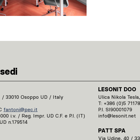
sedi
LESONIT DOO
1 / 33010 Osoppo UD / Italy
Ulica Nikola Tesla,
T: +386 (0)5 7117
C
fantoni@pec.it
P.I. SI90001079
00 i.v. / Reg. Impr. UD C.F. e P.I. (IT)
info@lesonit.net
UD n.179514
PATT SPA
Via Udine, 40 / 3