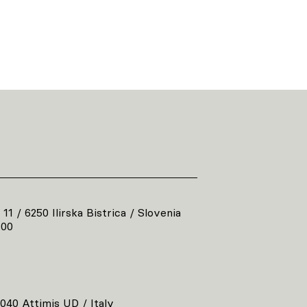
 11 / 6250 Ilirska Bistrica / Slovenia
800
3040 Attimis UD / Italy