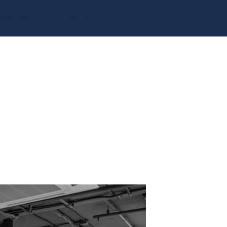
En
ownload
Contatti