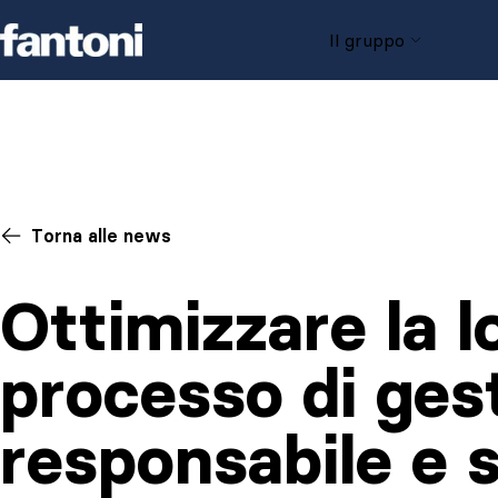
Skip to content
Il gruppo
Torna alle news
Ottimizzare la l
processo di gest
responsabile e s