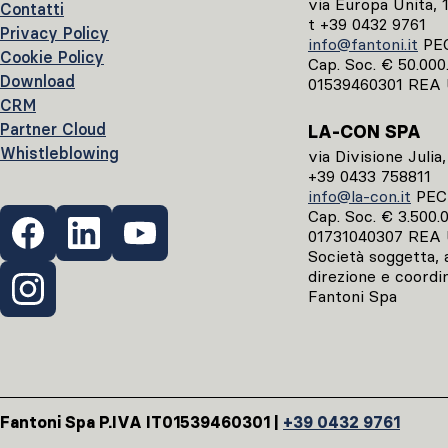
via Europa Unita, 
Contatti
t +39 0432 9761
Privacy Policy
info@fantoni.it
PE
Cookie Policy
Cap. Soc. € 50.000.0
Download
01539460301 REA 
CRM
Partner Cloud
LA-CON SPA
Whistleblowing
via Divisione Julia
+39 0433 758811
info@la-con.it
PE
Cap. Soc. € 3.500.00
01731040307 REA 
Società soggetta, ai
direzione e coordi
Fantoni Spa
Fantoni Spa P.IVA IT01539460301 |
+39 0432 9761