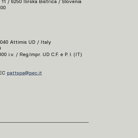
 11 / 6250 Ilirska Bistrica / Slovenia
800
3040 Attimis UD / Italy
9
00 i.v. / Reg.Impr. UD C.F. e P. I. (IT)
EC
pattspa@pec.it