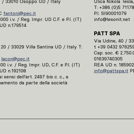
1 / 33010 Osoppo UD / Italy
Ulica Nikola Tesla,
T: +386 (0)5 7117
C
fantoni@pec.it
P.I. SI90001079
00 i.v. / Reg. Impr. UD C.F. e P.I. (IT)
info@lesonit.net
UD n.179514
PATT SPA
Via Udine, 40 / 3
, 20 / 33029 Villa Santina UD / Italy T:
t +39 0432 97625
Cap. soc. € 2.750.0
C
lacon@pec.it
01639740305
0 i.v. / Reg. Impr. UD, C.F. e P.I. (IT)
REA UD n. 185902
UD n.192108
info@pattspa.it
P
 sensi dell’art. 2497 bis c. c., a
namento da parte della società