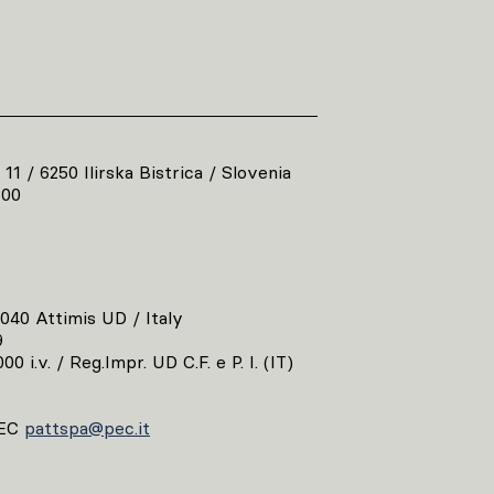
 11 / 6250 Ilirska Bistrica / Slovenia
800
3040 Attimis UD / Italy
9
00 i.v. / Reg.Impr. UD C.F. e P. I. (IT)
EC
pattspa@pec.it