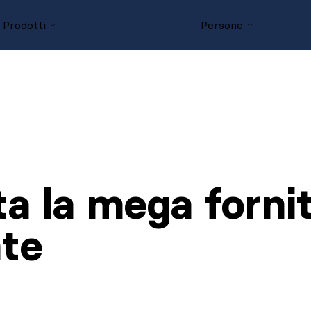
Prodotti
Progetti
Persone
D
a la mega fornit
te