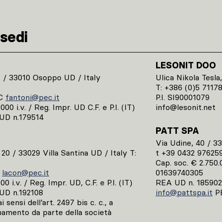
sedi
LESONIT DOO
1 / 33010 Osoppo UD / Italy
Ulica Nikola Tesla,
T: +386 (0)5 7117
C
fantoni@pec.it
P.I. SI90001079
00 i.v. / Reg. Impr. UD C.F. e P.I. (IT)
info@lesonit.net
UD n.179514
PATT SPA
Via Udine, 40 / 3
, 20 / 33029 Villa Santina UD / Italy T:
t +39 0432 97625
Cap. soc. € 2.750.0
C
lacon@pec.it
01639740305
0 i.v. / Reg. Impr. UD, C.F. e P.I. (IT)
REA UD n. 185902
UD n.192108
info@pattspa.it
P
 sensi dell’art. 2497 bis c. c., a
namento da parte della società