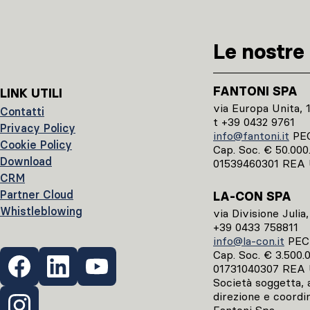
Le nostre 
FANTONI SPA
LINK UTILI
via Europa Unita, 
Contatti
t +39 0432 9761
Privacy Policy
info@fantoni.it
PE
Cookie Policy
Cap. Soc. € 50.000.0
Download
01539460301 REA 
CRM
Partner Cloud
LA-CON SPA
Whistleblowing
via Divisione Julia
+39 0433 758811
info@la-con.it
PE
Cap. Soc. € 3.500.00
01731040307 REA 
Società soggetta, ai
direzione e coordi