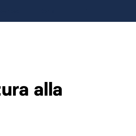
En
ownload
Contatti
ura alla