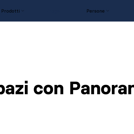
Prodotti
Progetti
Persone
D
 spazi con Panor