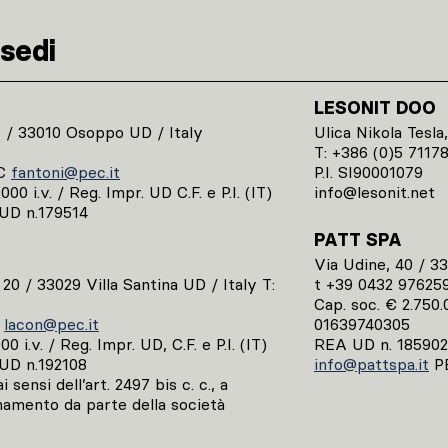
sedi
LESONIT DOO
1 / 33010 Osoppo UD / Italy
Ulica Nikola Tesla,
T: +386 (0)5 7117
C
fantoni@pec.it
P.I. SI90001079
00 i.v. / Reg. Impr. UD C.F. e P.I. (IT)
info@lesonit.net
UD n.179514
PATT SPA
Via Udine, 40 / 3
, 20 / 33029 Villa Santina UD / Italy T:
t +39 0432 97625
Cap. soc. € 2.750.0
C
lacon@pec.it
01639740305
0 i.v. / Reg. Impr. UD, C.F. e P.I. (IT)
REA UD n. 185902
UD n.192108
info@pattspa.it
P
 sensi dell’art. 2497 bis c. c., a
namento da parte della società