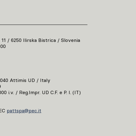
 11 / 6250 Ilirska Bistrica / Slovenia
800
3040 Attimis UD / Italy
9
00 i.v. / Reg.Impr. UD C.F. e P. I. (IT)
EC
pattspa@pec.it