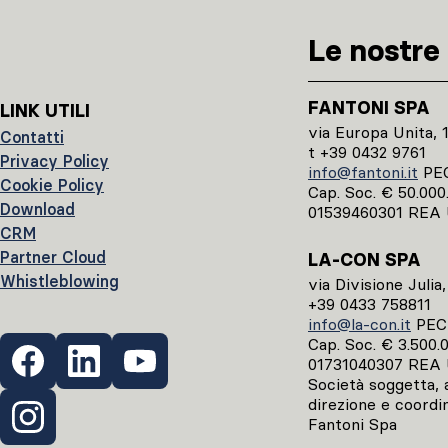
Le nostre 
FANTONI SPA
LINK UTILI
via Europa Unita, 
Contatti
t +39 0432 9761
Privacy Policy
info@fantoni.it
PE
Cookie Policy
Cap. Soc. € 50.000.0
Download
01539460301 REA 
CRM
Partner Cloud
LA-CON SPA
Whistleblowing
via Divisione Julia
+39 0433 758811
info@la-con.it
PE
Cap. Soc. € 3.500.00
01731040307 REA 
Società soggetta, ai
direzione e coordi
Fantoni Spa