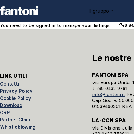
Skip to content
Il gruppo
You need to be signed in to manage your listings.
SIGN
Le nostre 
FANTONI SPA
LINK UTILI
via Europa Unita, 
Contatti
t +39 0432 9761
Privacy Policy
info@fantoni.it
PE
Cookie Policy
Cap. Soc. € 50.000.0
Download
01539460301 REA 
CRM
Partner Cloud
LA-CON SPA
Whistleblowing
via Divisione Julia
+39 0433 758811