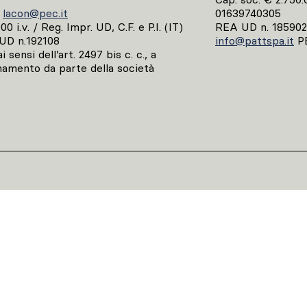
C
lacon@pec.it
01639740305
0 i.v. / Reg. Impr. UD, C.F. e P.I. (IT)
REA UD n. 185902
UD n.192108
info@pattspa.it
P
 sensi dell’art. 2497 bis c. c., a
namento da parte della società