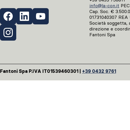
info@la-con.it
PE
Cap. Soc. € 3.500.00
01731040307 REA 
Società soggetta, ai
direzione e coordi
Fantoni Spa
Fantoni Spa P.IVA IT01539460301 |
+39 0432 9761