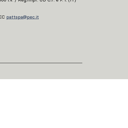
EC
pattspa@pec.it