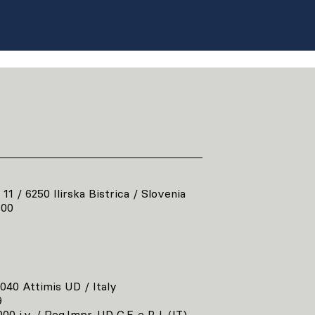
Download
Contatti
 11 / 6250 Ilirska Bistrica / Slovenia
800
3040 Attimis UD / Italy
9
00 i.v. / Reg.Impr. UD C.F. e P. I. (IT)