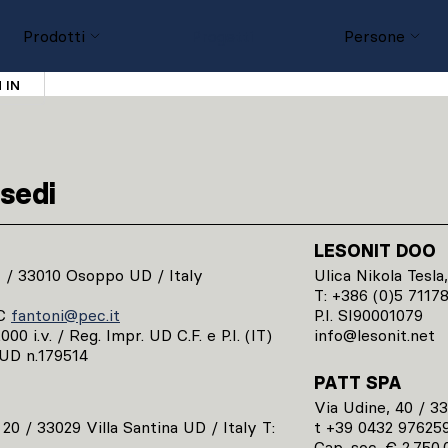
Prodotti
Progetti
Persone
 IN
sedi
LESONIT DOO
1 / 33010 Osoppo UD / Italy
Ulica Nikola Tesla,
T: +386 (0)5 7117
C
fantoni@pec.it
P.I. SI90001079
00 i.v. / Reg. Impr. UD C.F. e P.I. (IT)
info@lesonit.net
UD n.179514
PATT SPA
Via Udine, 40 / 3
, 20 / 33029 Villa Santina UD / Italy T:
t +39 0432 97625
Cap. soc. € 2.750.0