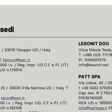
sedi
LESONIT DOO
1 / 33010 Osoppo UD / Italy
Ulica Nikola Tesla,
T: +386 (0)5 7117
C
fantoni@pec.it
P.I. SI90001079
00 i.v. / Reg. Impr. UD C.F. e P.I. (IT)
info@lesonit.net
UD n.179514
PATT SPA
Via Udine, 40 / 3
, 20 / 33029 Villa Santina UD / Italy T:
t +39 0432 97625
Cap. soc. € 2.750.0
C
lacon@pec.it
01639740305
0 i.v. / Reg. Impr. UD, C.F. e P.I. (IT)
REA UD n. 185902
UD n.192108
info@pattspa.it
P