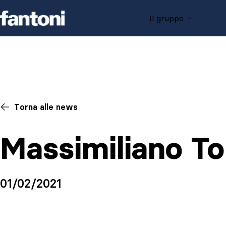
Skip to content
Il gruppo
Torna alle news
Massimiliano To
01/02/2021