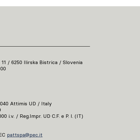
 11 / 6250 Ilirska Bistrica / Slovenia
800
3040 Attimis UD / Italy
9
00 i.v. / Reg.Impr. UD C.F. e P. I. (IT)
EC
pattspa@pec.it