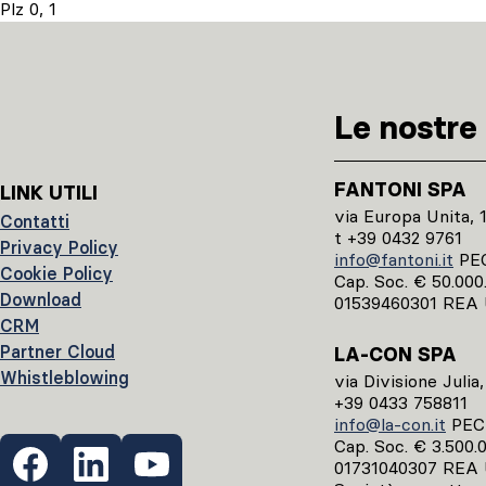
Plz 0, 1
Le nostre 
FANTONI SPA
LINK UTILI
via Europa Unita, 
Contatti
t +39 0432 9761
Privacy Policy
info@fantoni.it
PE
Cookie Policy
Cap. Soc. € 50.000.0
Download
01539460301 REA 
CRM
Partner Cloud
LA-CON SPA
Whistleblowing
via Divisione Julia
+39 0433 758811
info@la-con.it
PE
Cap. Soc. € 3.500.00
01731040307 REA 