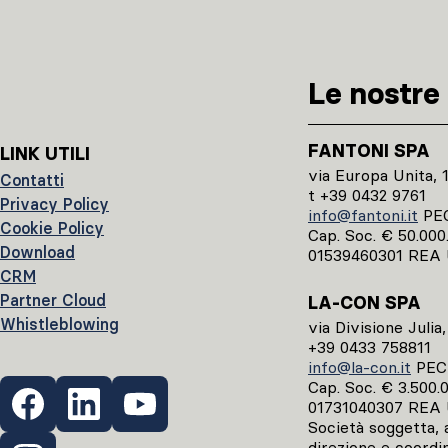
Le nostre 
FANTONI SPA
LINK UTILI
via Europa Unita, 
Contatti
t +39 0432 9761
Privacy Policy
info@fantoni.it
PE
Cookie Policy
Cap. Soc. € 50.000.0
Download
01539460301 REA 
CRM
Partner Cloud
LA-CON SPA
Whistleblowing
via Divisione Julia
+39 0433 758811
info@la-con.it
PE
Cap. Soc. € 3.500.00
01731040307 REA 
Società soggetta, ai
direzione e coordi