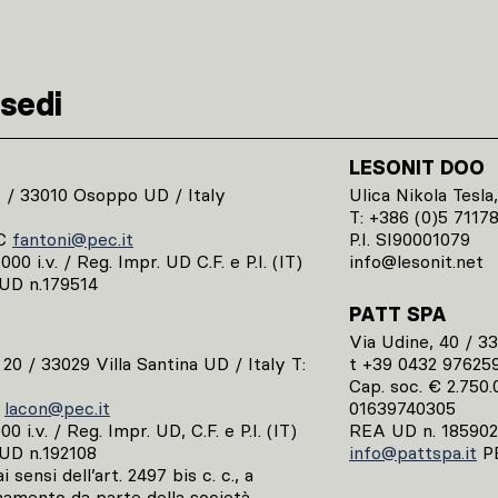
sedi
LESONIT DOO
1 / 33010 Osoppo UD / Italy
Ulica Nikola Tesla,
T: +386 (0)5 7117
C
fantoni@pec.it
P.I. SI90001079
00 i.v. / Reg. Impr. UD C.F. e P.I. (IT)
info@lesonit.net
UD n.179514
PATT SPA
Via Udine, 40 / 3
, 20 / 33029 Villa Santina UD / Italy T:
t +39 0432 97625
Cap. soc. € 2.750.0
C
lacon@pec.it
01639740305
0 i.v. / Reg. Impr. UD, C.F. e P.I. (IT)
REA UD n. 185902
UD n.192108
info@pattspa.it
P
 sensi dell’art. 2497 bis c. c., a
namento da parte della società