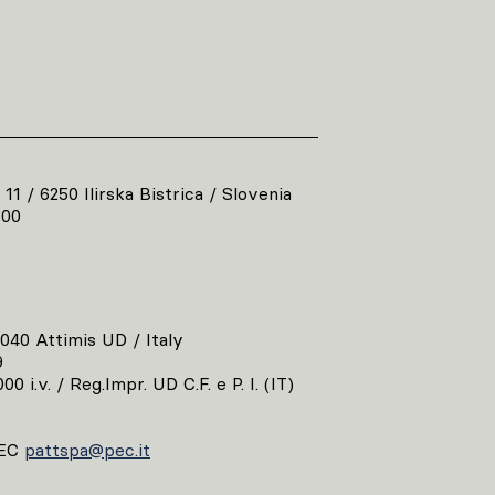
 11 / 6250 Ilirska Bistrica / Slovenia
800
3040 Attimis UD / Italy
9
00 i.v. / Reg.Impr. UD C.F. e P. I. (IT)
EC
pattspa@pec.it