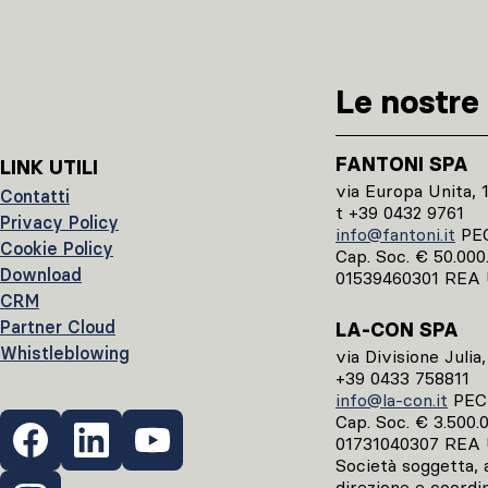
Le nostre 
FANTONI SPA
LINK UTILI
via Europa Unita, 
Contatti
t +39 0432 9761
Privacy Policy
info@fantoni.it
PE
Cookie Policy
Cap. Soc. € 50.000.0
Download
01539460301 REA 
CRM
Partner Cloud
LA-CON SPA
Whistleblowing
via Divisione Julia
+39 0433 758811
info@la-con.it
PE
Cap. Soc. € 3.500.00
01731040307 REA 
Società soggetta, ai
direzione e coordi