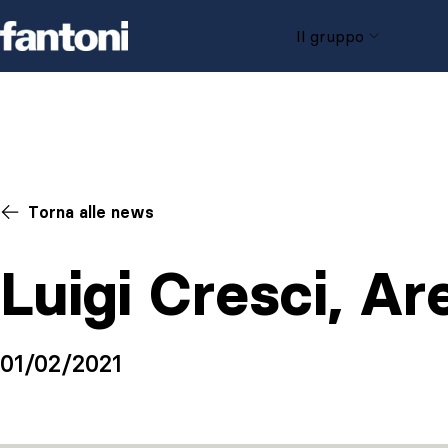
Skip to content
Il gruppo
Torna alle news
Luigi Cresci, A
01/02/2021