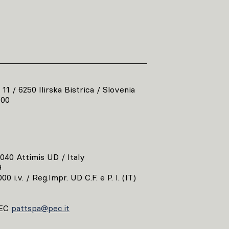
 11 / 6250 Ilirska Bistrica / Slovenia
800
3040 Attimis UD / Italy
9
00 i.v. / Reg.Impr. UD C.F. e P. I. (IT)
EC
pattspa@pec.it