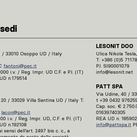
sedi
LESONIT DOO
1 / 33010 Osoppo UD / Italy
Ulica Nikola Tesla,
T: +386 (0)5 7117
C
fantoni@pec.it
P.I. SI90001079
00 i.v. / Reg. Impr. UD C.F. e P.I. (IT)
info@lesonit.net
UD n.179514
PATT SPA
Via Udine, 40 / 3
, 20 / 33029 Villa Santina UD / Italy T:
t +39 0432 97625
Cap. soc. € 2.750.0
C
lacon@pec.it
01639740305
0 i.v. / Reg. Impr. UD, C.F. e P.I. (IT)
REA UD n. 185902
UD n.192108
info@pattspa.it
P
 sensi dell’art. 2497 bis c. c., a
namento da parte della società