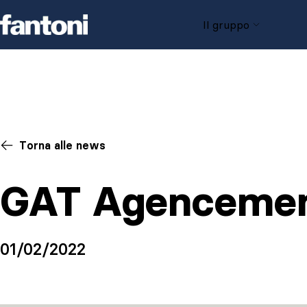
Skip to content
Il gruppo
Torna alle news
GAT Agenceme
01/02/2022