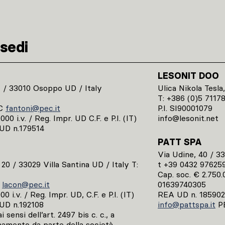
sedi
LESONIT DOO
1 / 33010 Osoppo UD / Italy
Ulica Nikola Tesla,
T: +386 (0)5 7117
C
fantoni@pec.it
P.I. SI90001079
00 i.v. / Reg. Impr. UD C.F. e P.I. (IT)
info@lesonit.net
UD n.179514
PATT SPA
Via Udine, 40 / 3
, 20 / 33029 Villa Santina UD / Italy T:
t +39 0432 97625
Cap. soc. € 2.750.0
C
lacon@pec.it
01639740305
0 i.v. / Reg. Impr. UD, C.F. e P.I. (IT)
REA UD n. 185902
UD n.192108
info@pattspa.it
P
 sensi dell’art. 2497 bis c. c., a
namento da parte della società