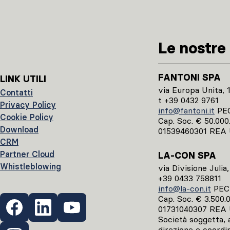
Le nostre 
FANTONI SPA
LINK UTILI
via Europa Unita, 
Contatti
t +39 0432 9761
Privacy Policy
info@fantoni.it
PE
Cookie Policy
Cap. Soc. € 50.000.0
Download
01539460301 REA 
CRM
Partner Cloud
LA-CON SPA
Whistleblowing
via Divisione Julia
+39 0433 758811
info@la-con.it
PE
Cap. Soc. € 3.500.00
01731040307 REA 
Società soggetta, ai
direzione e coordi