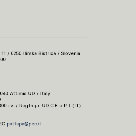
 11 / 6250 Ilirska Bistrica / Slovenia
800
3040 Attimis UD / Italy
9
00 i.v. / Reg.Impr. UD C.F. e P. I. (IT)
EC
pattspa@pec.it