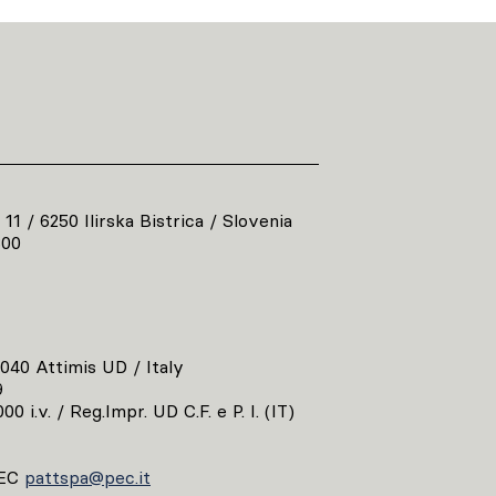
 11 / 6250 Ilirska Bistrica / Slovenia
800
3040 Attimis UD / Italy
9
00 i.v. / Reg.Impr. UD C.F. e P. I. (IT)
EC
pattspa@pec.it