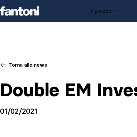
Skip to content
Il gruppo
Torna alle news
Double EM Inv
01/02/2021