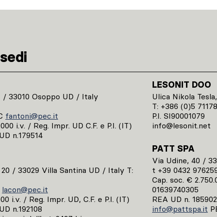
sedi
LESONIT DOO
1 / 33010 Osoppo UD / Italy
Ulica Nikola Tesla,
T: +386 (0)5 7117
C
fantoni@pec.it
P.I. SI90001079
00 i.v. / Reg. Impr. UD C.F. e P.I. (IT)
info@lesonit.net
UD n.179514
PATT SPA
Via Udine, 40 / 3
, 20 / 33029 Villa Santina UD / Italy T:
t +39 0432 97625
Cap. soc. € 2.750.0
C
lacon@pec.it
01639740305
0 i.v. / Reg. Impr. UD, C.F. e P.I. (IT)
REA UD n. 185902
UD n.192108
info@pattspa.it
P