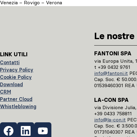
Venezia – Rovigo – Verona
Le nostre 
FANTONI SPA
LINK UTILI
via Europa Unita, 
Contatti
t +39 0432 9761
Privacy Policy
info@fantoni.it
PE
Cookie Policy
Cap. Soc. € 50.000.0
Download
01539460301 REA 
CRM
Partner Cloud
LA-CON SPA
Whistleblowing
via Divisione Julia
+39 0433 758811
info@la-con.it
PE
Cap. Soc. € 3.500.00
01731040307 REA 