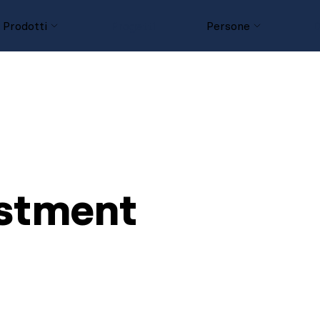
Prodotti
Progetti
Persone
D
estment